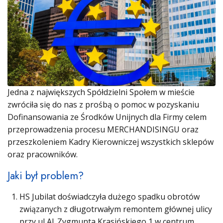
Jedna z największych Spółdzielni Społem w mieście
zwróciła się do nas z prośbą o pomoc w pozyskaniu
Dofinansowania ze Środków Unijnych dla Firmy celem
przeprowadzenia procesu MERCHANDISINGU oraz
przeszkoleniem Kadry Kierowniczej wszystkich sklepów
oraz pracowników.
Jaki był problem?
HS Jubilat doświadczyła dużego spadku obrotów
związanych z długotrwałym remontem głównej ulicy
przy ul Al. Zygmunta Krasińskiego 1 w centrum